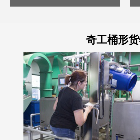
奇工桶形货