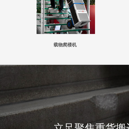
载物爬楼机
立足聚焦重货搬